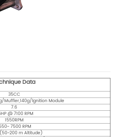
chnique Data
35CC
/Muffler,140g/lgnition Module
7.6
6HP @ 7100 RPM
1550RPM
550~ 7500 RPM
 (50~200 m Altitude)