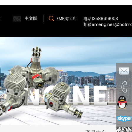
中文版
们
EME淘宝店
电话13588619003
邮箱emengines@hotmai
emengi
86-
826726
135886