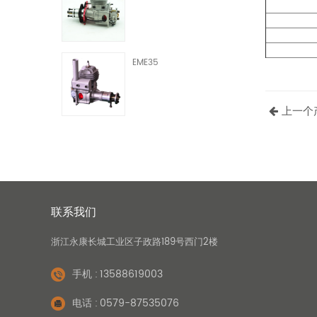
EME35
上一个
联系我们
浙江永康长城工业区子政路189号西门2楼
手机 :
13588619003
电话 :
0579-87535076